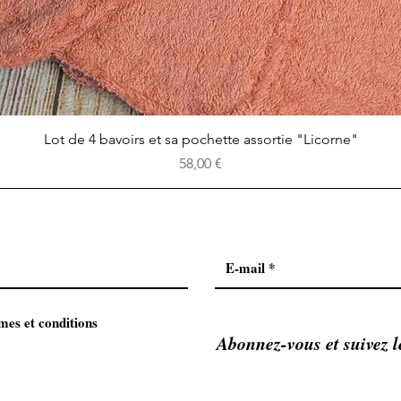
Aperçu rapide
Lot de 4 bavoirs et sa pochette assortie "Licorne"
Prix
58,00 €
mes et conditions
Abonnez-vous et suivez l