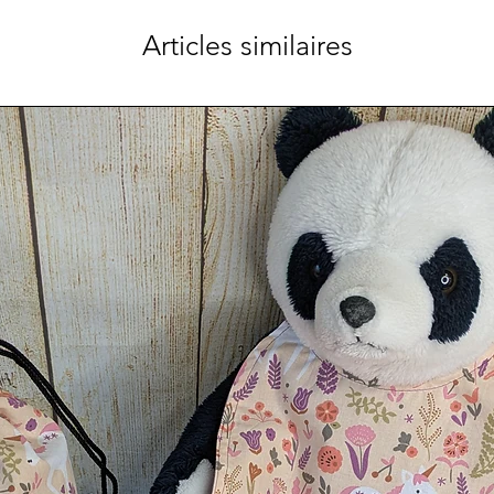
repos av
l'emmen
Articles similaires
vous lai
Je préci
est réal
Lavable