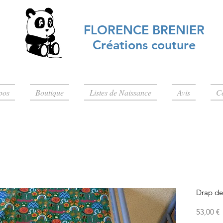
FLORENCE BRENIER
Créations couture
pos
Boutique
Listes de Naissance
Avis
C
Drap de 
P
53,00 €