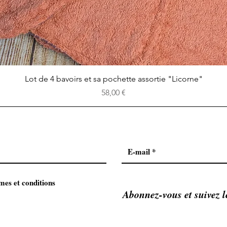
Aperçu rapide
Lot de 4 bavoirs et sa pochette assortie "Licorne"
Prix
58,00 €
mes et conditions
Abonnez-vous et suivez l