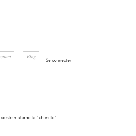
ontact
Blog
Se connecter
sieste maternelle "chenille"
rix