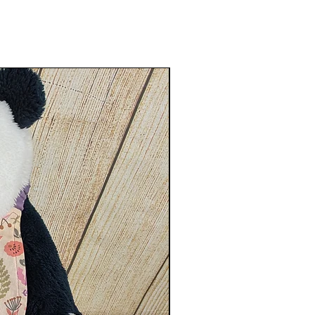
ec doudou, lire un livre,
er en vacances pour camper...je
sse méditer!
se que chaque pièce est unique et
isée en un seul exemplaire.
 en machine