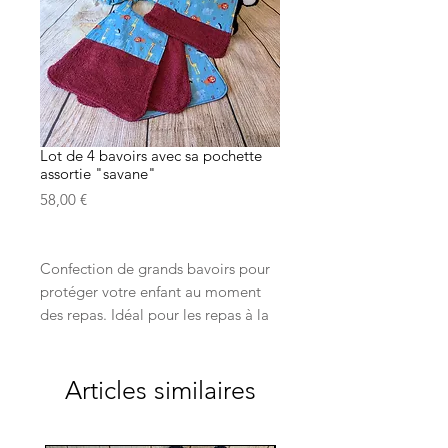
Lot de 4 bavoirs avec sa pochette
assortie "savane"
Prix
58,00 €
Confection de grands bavoirs pour
protéger votre enfant au moment
des repas. Idéal pour les repas à la
cantine.
L'attache élastiquée va lui
permettre d’acquérir une certaine
Articles similaires
autonomie...
Je précise que chaque pièce est