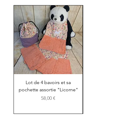
Lot de 4 bavoirs et sa
Lot de 4 bavoirs et
pochette assortie "Licorne"
Prix
58,00 €