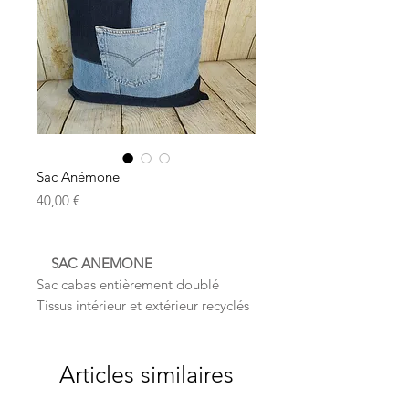
Sac Anémone
Prix
40,00 €
SAC ANEMONE
Sac cabas entièrement doublé
Tissus intérieur et extérieur recyclés
Une poche à l'intérieur du sac
Dimensions: 43x41 cms environ
Long. anses: 55 cms
Articles similaires