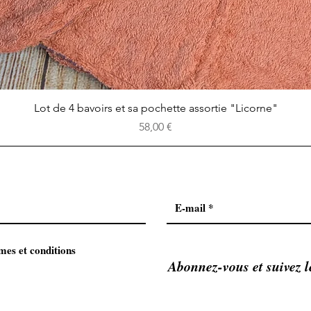
Aperçu rapide
Lot de 4 bavoirs et sa pochette assortie "Licorne"
Prix
58,00 €
mes et conditions
Abonnez-vous et suivez l