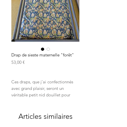
Drap de sieste maternelle "forêt"
Prix
53,00 €
Ces draps, que j'ai confectionnés
avec grand plaisir, seront un
véritable petit nid douillet pour
votre enfant. Il se sentira en sécurité
pour s'endormir et trouvera un
repos bien mérité.
Articles similaires
Les dimensions : environ entre